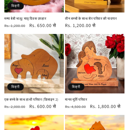
बिक्री
मम्मा बेबी भालू/ मातृ दिवस उपहार
तीन बच्चों के साथ शेर परिवार की यादगार
नियमित
विक्रय
Rs. 650.00 से
नियमित
Rs. 1,200.00 से
Rs. 1,200.00
रूप
कीमत
रूप
से
से
मूल्य
मूल्य
बिक्री
बिक्री
एक बच्चे के साथ हाथी परिवार (डिजाइन 2)
मानव मूर्ति परिवार
नियमित
विक्रय
Rs. 600.00 से
नियमित
विक्रय
Rs. 1,800.00 से
Rs. 2,000.00
Rs. 4,500.00
रूप
कीमत
रूप
कीमत
से
से
मूल्य
मूल्य