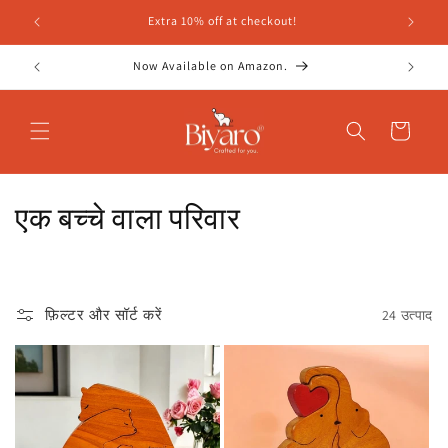
सामग्री
सभी आदेशों पर मुफ्त शिपिंग!
पर जाएं
Whatsapp Helpline- 7697076686
कार्ट
सं
एक बच्चे वाला परिवार
ग्र
ह
फ़िल्टर और सॉर्ट करें
24 उत्पाद
: