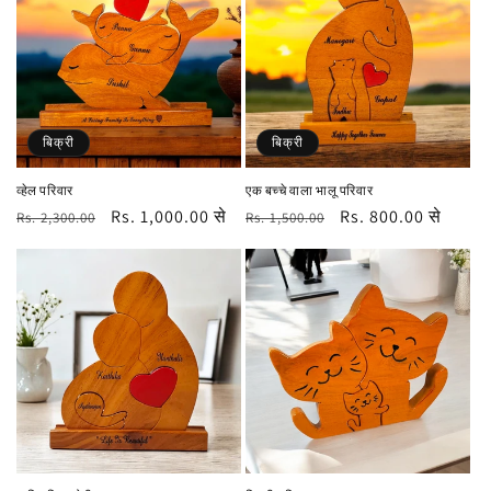
बिक्री
बिक्री
व्हेल परिवार
एक बच्चे वाला भालू परिवार
नियमित
विक्रय
Rs. 1,000.00 से
नियमित
विक्रय
Rs. 800.00 से
Rs. 2,300.00
Rs. 1,500.00
रूप
कीमत
रूप
कीमत
से
से
मूल्य
मूल्य