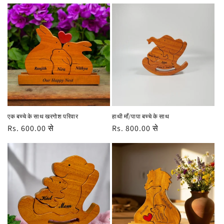
रूप
कीमत
रूप
कीमत
से
से
मूल्य
मूल्य
एक बच्चे के साथ खरगोश परिवार
हाथी माँ/पापा बच्चे के साथ
नियमित
Rs. 600.00 से
नियमित
Rs. 800.00 से
रूप
रूप
से
से
मूल्य
मूल्य