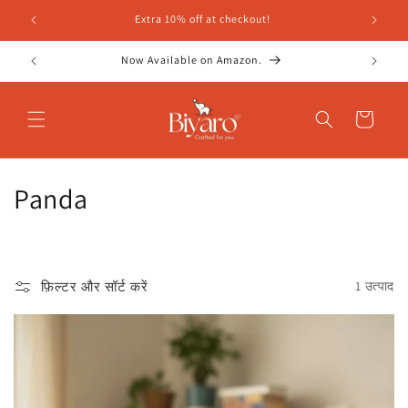
सामग्री
Extra 10% off at checkout!
पर जाएं
Now Available on Amazon.
कार्ट
सं
Panda
ग्र
ह
फ़िल्टर और सॉर्ट करें
1 उत्पाद
: