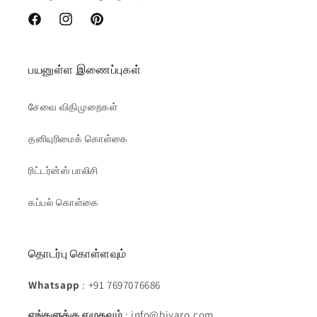
Facebook
Instagram
Pinterest
பயனுள்ள இணைப்புகள்
சேவை விதிமுறைகள்
தனியுரிமைக் கொள்கை
ரிட்டர்ன்ஸ் பாலிசி
கப்பல் கொள்கை
தொடர்பு கொள்ளவும்
Whatsapp
: +91 7697076686
எங்களுக்கு எழுதவும்
: info@biyaro.com