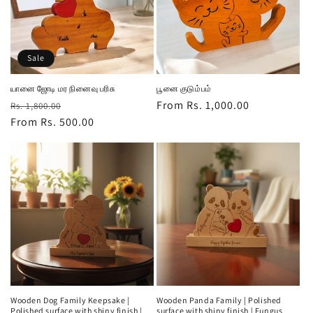
Sale
யானை ஜோடி மர நினைவு பரிசு
பூனை குடும்பம்
Regular
Sale
Regular
From Rs. 1,000.00
Rs. 1,800.00
price
From Rs. 500.00
price
price
Wooden Dog Family Keepsake |
Wooden Panda Family | Polished
Polished surface with shiny finish |
surface with shiny finish | Fungus