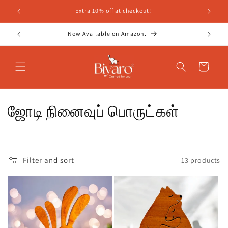
உள்ளடக்கத்திற்கு
அனைத்து ஆர்டர்களுக்கும் ஷிப்பிங் இலவசம்!
செல்க
Whatsapp Helpline- 7697076686
வண்டி
சே
ஜோடி நினைவுப் பொருட்கள்
க
ரி
Filter and sort
13 products
ப்
பு
: