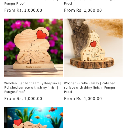
Fungus Proof
Proof
Regular
From Rs. 1,000.00
Regular
From Rs. 1,000.00
price
price
Wooden Elephant Family Keepsake |
Wooden Giraffe Family | Polished
Polished surface with shiny finish |
surface with shiny finish | Fungus
Fungus Proof
Proof
Regular
From Rs. 1,000.00
Regular
From Rs. 1,000.00
price
price