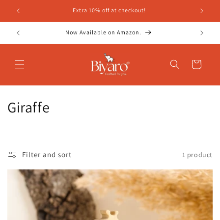
உள்ளடக்கத்திற்கு
்!
Extra 10% off at checkout!
செல்க
Now Available on Amazon.
வண்டி
சே
Giraffe
க
ரி
Filter and sort
1 product
ப்
பு
: