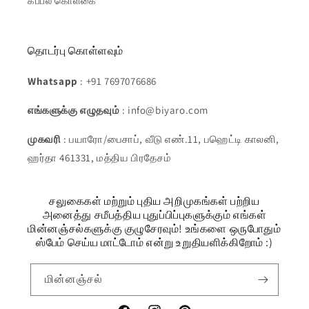
கப்பல் கொள்கை
தொடர்பு கொள்ளவும்
Whatsapp
: +91 7697076686
எங்களுக்கு எழுதவும்
: info@biyaro.com
முகவரி
: பயாரோ/பைசாப், வீடு எண்.11, பஹெட்டி காலனி,
ஹர்தா 461331, மத்திய பிரதேசம்
சலுகைகள் மற்றும் புதிய அறிமுகங்கள் பற்றிய
அனைத்து சமீபத்திய புதுப்பிப்புகளுக்கும் எங்கள்
மின்னஞ்சல்களுக்கு குழுசேரவும்! உங்களை ஒருபோதும்
ஸ்பேம் செய்ய மாட்டோம் என்று உறுதியளிக்கிறோம் :)
மின்னஞ்சல்