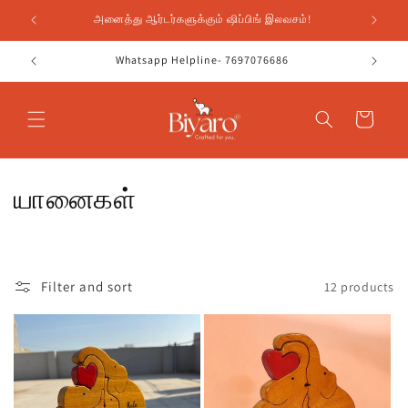
உள்ளடக்கத்திற்கு
அனைத்து ஆர்டர்களுக்கும் ஷிப்பிங் இலவசம்!
செல்க
Whatsapp Helpline- 7697076686
வண்டி
சே
யானைகள்
க
ரி
Filter and sort
12 products
ப்
பு
: