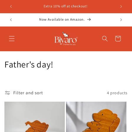
உள்ளடக்கத்திற்கு
்!
Extra 10% off at checkout!
செல்க
Now Available on Amazon.
வண்டி
சே
Father's day!
க
ரி
Filter and sort
4 products
ப்
பு
: