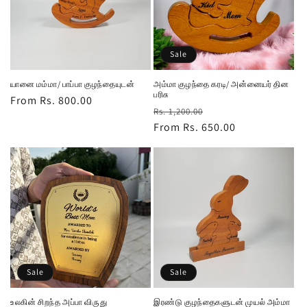
Sale
யானை மம்மா/ பாப்பா குழந்தையுடன்
அம்மா குழந்தை கரடி/ அன்னையர் தின
பரிசு
Regular
From Rs. 800.00
Regular
Sale
Rs. 1,200.00
price
price
From Rs. 650.00
price
Sale
Sale
உலகின் சிறந்த அப்பா விருது
இரண்டு குழந்தைகளுடன் முயல் அம்மா